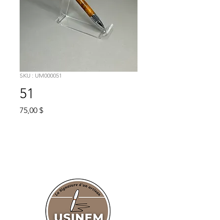
SKU : UM000051
51
Prix
75,00 $