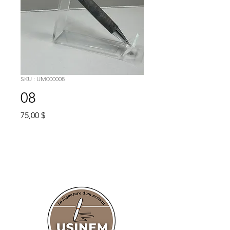
SKU : UM000008
08
Prix
75,00 $